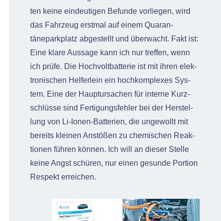
ten keine ein­deuti­gen Befunde vor­liegen, wird
das Fahrzeug erst­mal auf einem Quar­an­
tänepark­platz abgestellt und überwacht. Fakt ist:
Eine klare Aus­sage kann ich nur tre­f­fen, wenn
ich prüfe. Die Hoch­volt­bat­terie ist mit ihren elek­
tro­n­is­chen Helfer­lein ein hochkom­plex­es Sys­
tem. Eine der Haup­tur­sachen für interne Kurz­
schlüsse sind Fer­ti­gungs­fehler bei der Her­stel­
lung von Li-Ionen-Bat­te­rien, die unge­wollt mit
bere­its kleinen Anstößen zu chemis­chen Reak­
tio­nen führen kön­nen. Ich will an dieser Stelle
keine Angst schüren, nur einen gesunde Por­tion
Respekt erreichen.