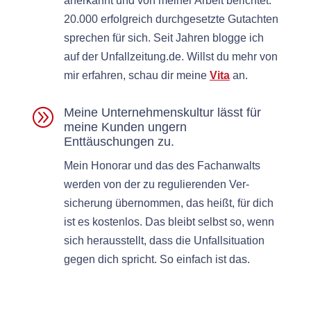
anerkan­nt und von mein­er Arbeit berichtet.
20.000 erfol­gre­ich durchge­set­zte Gutacht­en
sprechen für sich. Seit Jahren blogge ich
auf der Unfallzeitung.de. Willst du mehr von
mir erfahren, schau dir meine
Vita
an.
A
Meine Unternehmenskultur lässt für
meine Kunden ungern
Enttäuschungen zu.
Mein Hon­o­rar und das des Fachan­walts
wer­den von der zu reg­ulieren­den Ver­
sicherung über­nom­men, das heißt, für dich
ist es kosten­los. Das bleibt selb­st so, wenn
sich her­ausstellt, dass die Unfall­si­t­u­a­tion
gegen dich spricht. So ein­fach ist das.