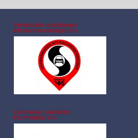
Verband der unabhänigen
Kfz-Sachverständigen e.V.
Caravaning-
Gutachter
Fachverband e.V.