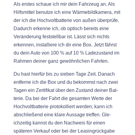
Als erstes schaue ich mir dein Fahrzeug an. Als
Hil­f­s­mit­tel benutze ich eine Wärme­bild­kam­era, mit
der ich die Hoch­volt­bat­terie von außen über­prüfe.
Dadurch erkenne ich, ob optisch bere­its eine
Verän­derung fest­stell­bar ist. Lässt sich nichts
erken­nen, instal­liere ich dir eine Box. Jet­zt fährst
du dein Auto von 100 % auf 10 % Ladezu­s­tand im
Rah­men dein­er ganz gewöhn­lichen Fahrten.
Du hast hier­für bis zu sieben Tage Zeit. Danach
ent­ferne ich die Box und du bekommst nach zwei
Tagen ein Zer­ti­fikat über den Zus­tand dein­er Bat­
terie. Da bei der Fahrt die gesamten Werte der
Hoch­volt­bat­terie pro­tokol­liert wer­den, kann ich
abschließend eine klare Aus­sage tre­f­fen. Gle­
ichzeit­ig kannst du den Nach­weis für einen
späteren Verkauf oder bei der Leas­in­grück­gabe