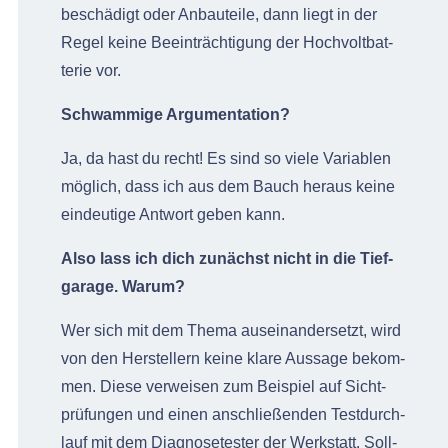
beschädigt oder Anbauteile, dann liegt in der
Regel keine Beein­träch­ti­gung der Hoch­volt­bat­
terie vor.
Schwammige Argu­men­ta­tion?
Ja, da hast du recht! Es sind so viele Vari­ablen
möglich, dass ich aus dem Bauch her­aus keine
ein­deutige Antwort geben kann.
Also lass ich dich zunächst nicht in die Tief­
garage. Warum?
Wer sich mit dem The­ma auseinan­der­set­zt, wird
von den Her­stellern keine klare Aus­sage bekom­
men. Diese ver­weisen zum Beispiel auf Sicht­
prü­fun­gen und einen anschließen­den Test­durch­
lauf mit dem Diag­nosetester der Werk­statt. Soll­