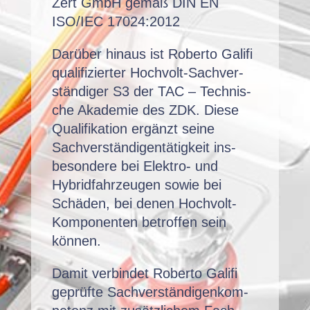
Zert GmbH gemäß DIN EN
ISO/IEC 17024:2012
Darüber hin­aus ist Rober­to Gal­i­fi
qual­i­fiziert­er Hoch­volt-Sachver­
ständi­ger S3 der TAC – Tech­nis­
che Akademie des ZDK. Diese
Qual­i­fika­tion ergänzt seine
Sachver­ständi­gen­tätigkeit ins­
beson­dere bei Elek­tro- und
Hybrid­fahrzeu­gen sowie bei
Schä­den, bei denen Hoch­volt-
Kom­po­nen­ten betrof­fen sein
können.
Damit verbindet Rober­to Gal­i­fi
geprüfte Sachver­ständi­genkom­