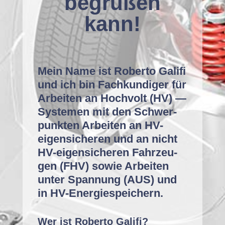
begrüßen
kann!
Mein Name ist Rober­to Gal­i­fi
und ich bin Fachkundi­ger für
Arbeit­en an Hoch­volt (HV) —
Sys­te­men mit den Schw­er­
punk­ten Arbeit­en an HV-
eigen­sicheren und an nicht
HV-eigen­sicheren Fahrzeu­
gen (FHV) sowie Arbeit­en
unter Span­nung (AUS) und
in HV-Energiespeichern.
Wer ist Rober­to Gal­i­fi?