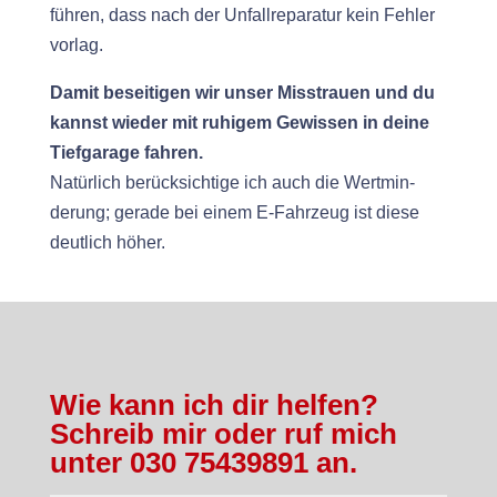
führen, dass nach der Unfall­reparatur kein Fehler
vorlag.
Damit beseit­i­gen wir unser Mis­strauen und du
kannst wieder mit ruhigem Gewis­sen in deine
Tief­garage fahren.
Natür­lich berück­sichtige ich auch die Wert­min­
derung; ger­ade bei einem E‑Fahrzeug ist diese
deut­lich höher.
Wie kann ich dir helfen?
Schreib mir oder ruf mich
unter 030 75439891 an.