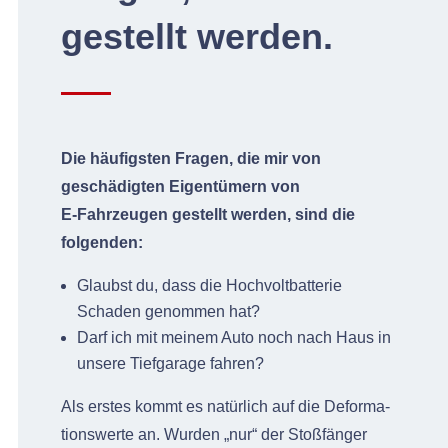
gestellt werden.
Die häu­fig­sten Fra­gen, die mir von
geschädigten Eigen­tümern von
E‑Fahrzeugen gestellt wer­den, sind die
folgenden:
Glaub­st du, dass die Hoch­volt­bat­terie
Schaden genom­men hat?
Darf ich mit meinem Auto noch nach Haus in
unsere Tief­garage fahren?
Als erstes kommt es natür­lich auf die Defor­ma­
tion­swerte an. Wur­den „nur“ der Stoßfänger