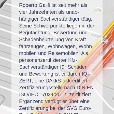
Rober­to Gal­i­fi ist seit mehr als
vier Jahrzehn­ten als unab­
hängiger Sachver­ständi­ger tätig.
Seine Schw­er­punk­te liegen in der
Begutach­tung, Bew­er­tung und
Schaden­beurteilung von Kraft­
fahrzeu­gen, Wohn­wa­gen, Wohn­
mo­bilen und Reise­mo­bilen. Als
per­so­nen­z­er­ti­fiziert­er Kfz-
Sachver­ständi­ger für Schä­den
und Bew­er­tung ist er durch IQ-
ZERT, eine DAkkS-akkred­i­tierte
Zer­ti­fizierungsstelle nach DIN EN
ISO/IEC 17024:2012, zer­ti­fiziert.
Ergänzend ver­fügt er über eine
Zer­ti­fizierung bei der SVG Euro-