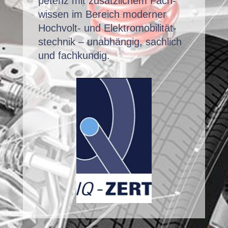
pe­tenz mit zusät­zlichem Fach­
wis­sen im Bere­ich mod­ern­er
Hoch­volt- und Elek­tro­mo­bil­ität­
stech­nik – unab­hängig, sach­lich
und fachkundig.